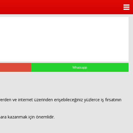
ANASAYFA
KATEGORİLER
YAZARLAR
ANKETLER
FOTO GALERİ
Whatsapp
VİDEO GALERİ
KÜNYE
erden ve internet üzerinden erişebileceğiniz yüzlerce iş fırsatının
İLETİŞİM
para kazanmak için önemlidir.