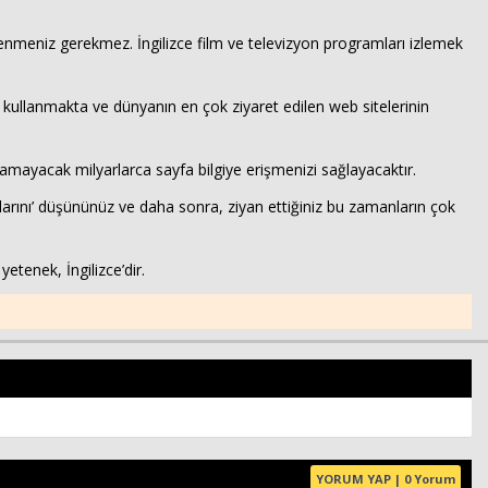
Haberin Doğru Adresi.
 güvenmeniz gerekmez. İngilizce film ve televizyon programları izlemek
ti kullanmakta ve dünyanın en çok ziyaret edilen web sitelerinin
unamayacak milyarlarca sayfa bilgiye erişmenizi sağlayacaktır.
larını’ düşününüz ve daha sonra, ziyan ettiğiniz bu zamanların çok
yetenek, İngilizce’dir.
YORUM YAP | 0 Yorum