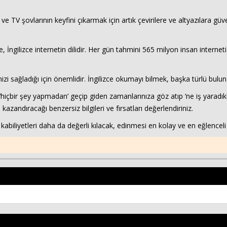
rin ve TV şovlarının keyfini çıkarmak için artık çevirilere ve altyazılara
, İngilizce internetin dilidir. Her gün tahmini 565 milyon insan interne
nizi sağladığı için önemlidir. İngilizce okumayı bilmek, başka türlü bul
içbir şey yapmadan’ geçip giden zamanlarınıza göz atıp ‘ne iş yaradık
kazandıracağı benzersiz bilgileri ve fırsatları değerlendiriniz.
 kabiliyetleri daha da değerli kılacak, edinmesi en kolay ve en eğlenceli 