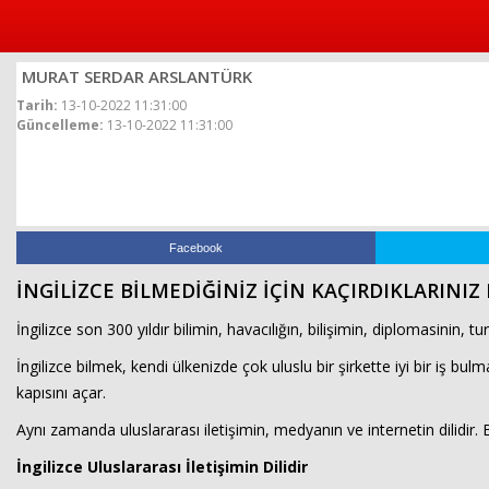
MURAT SERDAR ARSLANTÜRK
Tarih:
13-10-2022 11:31:00
Güncelleme:
13-10-2022 11:31:00
Facebook
İNGİLİZCE BİLMEDİĞİNİZ İÇİN KAÇIRDIKLARINIZ
İngilizce son 300 yıldır bilimin, havacılığın, bilişimin, diplomasinin, t
İngilizce bilmek, kendi ülkenizde çok uluslu bir şirkette iyi bir iş b
kapısını açar.
Aynı zamanda uluslararası iletişimin, medyanın ve internetin dilidi
İngilizce Uluslararası İletişimin Dilidir