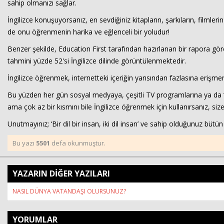
sahip olmanızı sağlar.
İngilizce konuşuyorsanız, en sevdiğiniz kitapların, şarkıların, filmle
de onu öğrenmenin harika ve eğlenceli bir yoludur!
Benzer şekilde, Education First tarafından hazırlanan bir rapora göre
tahmini yüzde 52'si İngilizce dilinde görüntülenmektedir.
İngilizce öğrenmek, internetteki içeriğin yarısından fazlasına erişme
Bu yüzden her gün sosyal medyaya, çeşitli TV programlarına ya da ‘h
ama çok az bir kısmını bile İngilizce öğrenmek için kullanırsanız, size 
Unutmayınız; ‘Bir dil bir insan, iki dil insan’ ve sahip olduğunuz bütün
Bu yazı
5501
defa okunmuştur.
YAZARIN DİĞER YAZILARI
NASIL DÜNYA VATANDAŞI OLURSUNUZ?
YORUMLAR