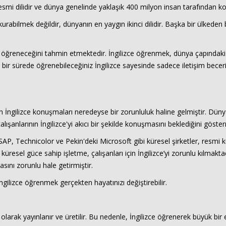
esmi dilidir ve dünya genelinde yaklaşık 400 milyon insan tarafından k
 kurabilmek değildir, dünyanın en yaygın ikinci dilidir. Başka bir ülkeden
zce öğreneceğini tahmin etmektedir. İngilizce öğrenmek, dünya çapındaki 
ar bir sürede öğrenebileceğiniz İngilizce sayesinde sadece iletişim bece
için İngilizce konuşmaları neredeyse bir zorunluluk haline gelmiştir. Dünya
çalışanlarının İngilizce'yi akıcı bir şekilde konuşmasını beklediğini göste
P, Technicolor ve Pekin'deki Microsoft gibi küresel şirketler, resmi kur
 güce sahip işletme, çalışanları için İngilizce’yi zorunlu kılmaktad
sını zorunlu hale getirmiştir.
lizce öğrenmek gerçekten hayatınızı değiştirebilir.
e olarak yayınlanır ve üretilir. Bu nedenle, İngilizce öğrenerek büyük bi