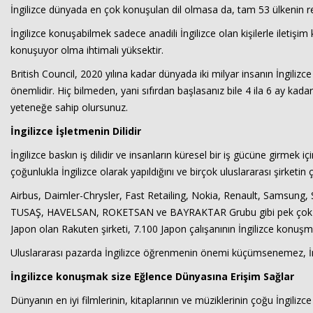
İngilizce dünyada en çok konuşulan dil olmasa da, tam 53 ülkenin r
İngilizce konuşabilmek sadece anadili İngilizce olan kişilerle iletişim
konuşuyor olma ihtimali yüksektir.
British Council, 2020 yılına kadar dünyada iki milyar insanın İngili
önemlidir. Hiç bilmeden, yani sıfırdan başlasanız bile 4 ila 6 ay kad
yeteneğe sahip olursunuz.
İngilizce İşletmenin Dilidir
İngilizce baskın iş dilidir ve insanların küresel bir iş gücüne girmek 
çoğunlukla İngilizce olarak yapıldığını ve birçok uluslararası şirketin 
Airbus, Daimler-Chrysler, Fast Retailing, Nokia, Renault, Samsung, SA
TUSAŞ, HAVELSAN, ROKETSAN ve BAYRAKTAR Grubu gibi pek çok küresel
Japon olan Rakuten şirketi, 7.100 Japon çalışanının İngilizce konuşma
Uluslararası pazarda İngilizce öğrenmenin önemi küçümsenemez, İngi
İngilizce konuşmak size Eğlence Dünyasına Erişim Sağlar
Dünyanın en iyi filmlerinin, kitaplarının ve müziklerinin çoğu İngilizc