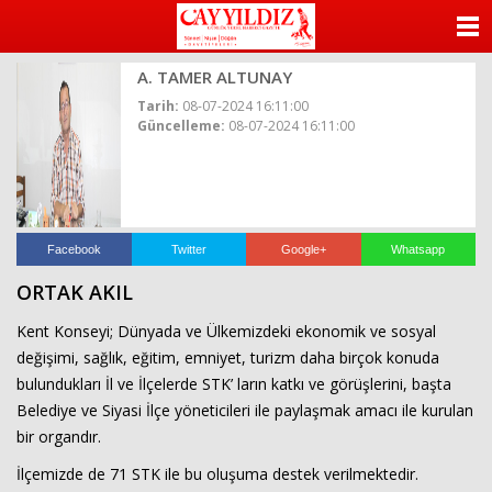
ANASAYFA
A. TAMER ALTUNAY
KATEGORİLER
Tarih:
08-07-2024 16:11:00
Güncelleme:
08-07-2024 16:11:00
YAZARLAR
ANKETLER
FOTO GALERİ
Facebook
Twitter
Google+
Whatsapp
ORTAK AKIL
VİDEO GALERİ
Kent Konseyi; Dünyada ve Ülkemizdeki ekonomik ve sosyal
KÜNYE
değişimi, sağlık, eğitim, emniyet, turizm daha birçok konuda
bulundukları İl ve İlçelerde STK’ ların katkı ve görüşlerini, başta
İLETİŞİM
Belediye ve Siyasi İlçe yöneticileri ile paylaşmak amacı ile kurulan
bir organdır.
İlçemizde de 71 STK ile bu oluşuma destek verilmektedir.