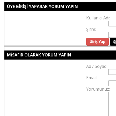
ÜYE GİRİŞİ YAPARAK YORUM YAPIN
Kullanıcı Adı:
Şifre:
Ş
MİSAFİR OLARAK YORUM YAPIN
Ad / Soyad
Email
Yorumunuz: