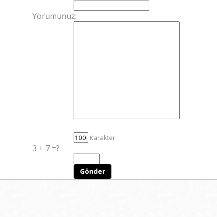
Yorumunuz:
Karakter
3 + 7 =?