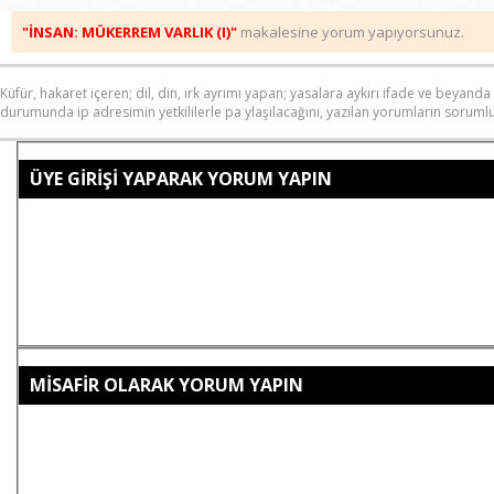
"İNSAN: MÜKERREM VARLIK (I)"
makalesine yorum yapıyorsunuz.
Küfür, hakaret içeren; dil, din, ırk ayrımı yapan; yasalara aykırı ifade ve bey
durumunda ip adresimin yetkililerle pa ylaşılacağını, yazılan yorumların sorumlul
ÜYE GİRİŞİ YAPARAK YORUM YAPIN
MİSAFİR OLARAK YORUM YAPIN