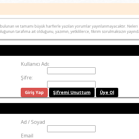
anda bulunan ve tamamı büyük harflerle yazılan yorumlar yayınlanmayacaktır. Nele
uğunun tarafıma ait olduğunu, yazımın, yetkililerce, fikrim sorulmaksızın yayında
Kullanıcı Adı:
Şifre:
Şifremi Unuttum
Üye Ol
Ad / Soyad
Email