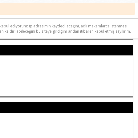
ri kabul ediyorum: ip adresimin kaydedileceğini, adli makamlarca istenmesi
n kaldırılabileceğini bu siteye girdiğim andan itibaren kabul etmiş sayılırım.