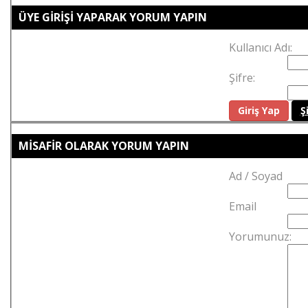
ÜYE GİRİŞİ YAPARAK YORUM YAPIN
Kullanıcı Adı:
Şifre:
Ş
MİSAFİR OLARAK YORUM YAPIN
Ad / Soyad
Email
Yorumunuz: