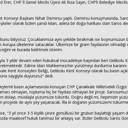
 Erer, CHP İl Genel Meclis Üyesi Ali Rıza Sayın, CHP’li Belediye Mecli
t Konseyi Başkanı Nihat Demirsu yaptı. Demirsu konuşmasında, Saros'
leşkeler olarak bizleri şanslı kılan, adeta bir doğa harikası olan Saros 
bunu biliyoruz. Çocuklarımıza aynı şekilde bırakmak ise boynumuzun bo
vrupa ülkelerine satacaklar. Ülkemize bir gram faydasının olmadığı ne
ceğini ve burada belirtmek isterim.
la 3 yıldır devam eden hukuksal mücadeleye başından beri Gelibolu K
erekmektedir. Edirne İdari Mahkemesi’nin yürütmeyi durdurma kararın
kale Kent Konseyleri Birliği, Gelibolu Kent Konseyi olarak bu basın açı
una saygıyla duyururuz” dedi.
lemli basın açılamasında konuşan CHP Çanakkale Milletvekili Özgür C
ir amacı olmayan, topluma hiç bir faydası olmayan bir proje. Sarosumu
erden dolayı, müsilajla yüzümüze tükürdü. Doğru değil mi, hepimizin yüz
 projede de aynı şey yaşanacak. İlla ki doğanın yüzümüzemi tükürmes
ise, “3 yıl önce 3-5 kişilik çevre gönüllüsü bir grubun başlattığı yaş
zda maalesef hukuk tanımaz bir anlayış var. Bizler Gelibolu Saros Gön