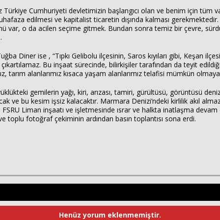
rkiye Cumhuriyeti devletimizin başlangıcı olan ve benim için tüm vata
afaza edilmesi ve kapitalist ticaretin dışında kalması gerekmektedir. 
var, o da acilen seçime gitmek. Bundan sonra temiz bir çevre, sürdürü
.
a Diner ise , “Tıpkı Gelibolu ilçesinin, Saros kıyıları gibi, Keşan ilçe
artılamaz. Bu inşaat sürecinde, bilirkişiler tarafından da teyit edildi
z, tarım alanlarımız kısaca yaşam alanlarımız telafisi mümkün olmaya
ükteki gemilerin yağı, kiri, arızası, tamiri, gürültüsü, görüntüsü denizim
k ve bu kesim işsiz kalacaktır. Marmara Denizi’ndeki kirlilik akıl almaz
n FSRU Liman inşaatı ve işletmesinde ısrar ve halkta inatlaşma devam 
e toplu fotoğraf çekiminin ardından basın toplantısı sona erdi.
Henüz yorum eklenmemiştir.