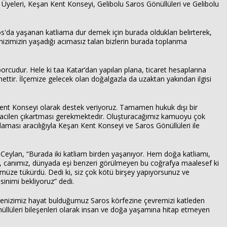
s Üyeleri, Keşan Kent Konseyi, Gelibolu Saros Gönüllüleri ve Gelibolu
da yaşanan katliama dur demek için burada oldukları belirterek,
denizimizin yaşadığı acımasız talan bizlerin burada toplanma
rcudur. Hele ki taa Katar’dan yapılan plana, ticaret hesaplarına
ttir. İlçemize gelecek olan doğalgazla da uzaktan yakından ilgisi
ent Konseyi olarak destek veriyoruz. Tamamen hukuk dışı bir
ı acilen çıkartması gerekmektedir. Oluşturacağımız kamuoyu çok
klaması aracılığıyla Keşan Kent Konseyi ve Saros Gönüllüleri ile
eylan, “Burada iki katliam birden yaşanıyor. Hem doğa katliamı,
z, canımız, dünyada eşi benzeri görülmeyen bu coğrafya maalesef ki
ümüze tükürdü. Dedi ki, siz çok kötü birşey yapıyorsunuz ve
inimi bekliyoruz” dedi.
am denizimiz hayat bulduğumuz Saros körfezine çevremizi katleden
üllüleri bileşenleri olarak insan ve doğa yaşamına hitap etmeyen