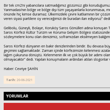
Bir tek cm2’ni yabancılara satmadığımız gözümüz gibi koruduğumuz Tü
Yarımadası’nın bölge ve bölge dışı tüm yaşayanlarla korunmasaı, muh
önünde hiç kimse duramaz. Ülkemizdeki çevre katliamının bir çözümü 
veren siyasi partilere oy vereceğimizi de buradan ilan ediyoruz” dedi
Gelibolu, Güneyli, Bolayır, Koruköy Saros Gönülleri adına konuşan Tuğb
Saros Körfezi Kültür Turizm ve Koruma Gelişim Bölgesi statüsünde çık
sözleşmelere konu olan denizimiz, soframızdan eksilmeyen balığımı
Saros Körfezi dünyanın en bakir denizlerinden biridir. Bu devasa büyükl
geçimini sağlamaktadır. Zaman içinde körfezimizin kirlenmesi azalaca
lağım çukuruna dönüştü. Kirlenmenin ilk ve çok büyük bir adımı ola
olmayacaktır” dedi. Yapılan konuşmaların ardından atılan slogonlar v
Haber: Cevriye ŞAHİN
Tarih:
20-06-2021
YORUMLAR