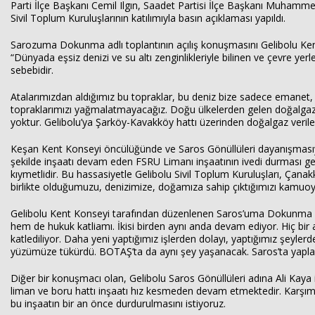
Parti İlçe Başkanı Cemil Ilgın, Saadet Partisi İlçe Başkanı Muhammed
Sivil Toplum Kuruluşlarının katılımıyla basın açıklaması yapıldı.
Sarozuma Dokunma adlı toplantının açılış konuşmasını Gelibolu Ken
“Dünyada eşsiz denizi ve su altı zenginlikleriyle bilinen ve çevre yer
sebebidir.
Atalarımızdan aldığımız bu topraklar, bu deniz bize sadece emanet, 
topraklarımızı yağmalatmayacağız. Doğu ülkelerden gelen doğalgazı A
yoktur. Gelibolu’ya Şarköy-Kavakköy hattı üzerinden doğalgaz verile
Keşan Kent Konseyi öncülüğünde ve Saros Gönüllüleri dayanışmasıy
şekilde inşaatı devam eden FSRU Limanı inşaatının ivedi durması g
kıymetlidir. Bu hassasiyetle Gelibolu Sivil Toplum Kuruluşları, Çanak
birlikte olduğumuzu, denizimize, doğamıza sahip çıktığımızı kamuoy
Gelibolu Kent Konseyi tarafından düzenlenen Saros’uma Dokunma ey
hem de hukuk katliamı. İkisi birden aynı anda devam ediyor. Hiç b
katlediliyor. Daha yeni yaptığımız işlerden dolayı, yaptığımız şeyl
yüzümüze tükürdü. BOTAŞ’ta da aynı şey yaşanacak. Saros’ta yaplan
Diğer bir konuşmacı olan, Gelibolu Saros Gönüllüleri adına Ali Kaya 
liman ve boru hattı inşaatı hız kesmeden devam etmektedir. Karşımı
bu inşaatın bir an önce durdurulmasını istiyoruz.