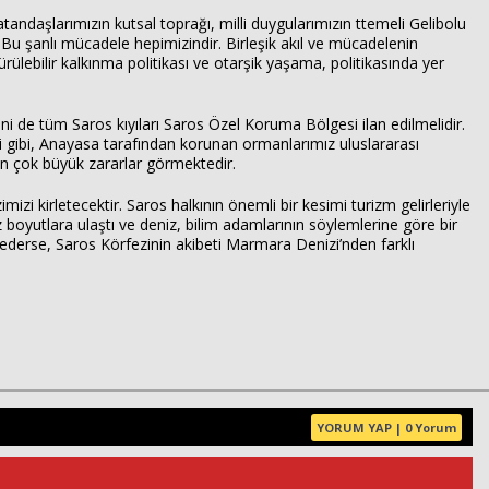
ndaşlarımızın kutsal toprağı, milli duygularımızın ttemeli Gelibolu
Haberin Doğru Adresi.
Bu şanlı mücadele hepimizindir. Birleşik akıl ve mücadelenin
lebilir kalkınma politikası ve otarşik yaşama, politikasında yer
sini de tüm Saros kıyıları Saros Özel Koruma Bölgesi ilan edilmelidir.
ği gibi, Anayasa tarafından korunan ormanlarımız uluslararası
n çok büyük zararlar görmektedir.
izi kirletecektir. Saros halkının önemli bir kesimi turizm gelirleriyle
 boyutlara ulaştı ve deniz, bilim adamlarının söylemlerine göre bir
ederse, Saros Körfezinin akibeti Marmara Denizi’nden farklı
YORUM YAP | 0 Yorum