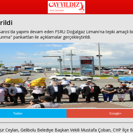
ildi
os'da yapımı devam eden FSRU Doğalgaz Limanı'na tepki amaçlı bir ar
ma" pankartları ile açıklamalar gerçekleştirildi.
Twitter
Google+
r Ceylan, Gelibolu Belediye Başkan Vekili Mustafa Çoban, CHP İlçe Baş