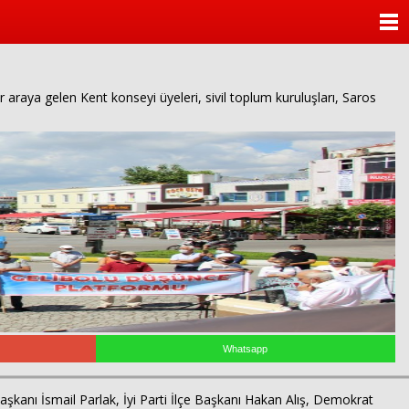
ANASAYFA
KATEGORİLER
aya gelen Kent konseyi üyeleri, sivil toplum kuruluşları, Saros
YAZARLAR
ANKETLER
FOTO GALERİ
VİDEO GALERİ
KÜNYE
İLETİŞİM
Whatsapp
kanı İsmail Parlak, İyi Parti İlçe Başkanı Hakan Alış, Demokrat