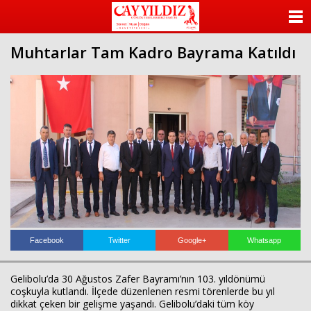
ANASAYFA
Muhtarlar Tam Kadro Bayrama Katıldı
KATEGORİLER
YAZARLAR
ANKETLER
FOTO GALERİ
VİDEO GALERİ
KÜNYE
Facebook
Twitter
Google+
Whatsapp
İLETİŞİM
Gelibolu’da 30 Ağustos Zafer Bayramı’nın 103. yıldönümü
coşkuyla kutlandı. İlçede düzenlenen resmi törenlerde bu yıl
dikkat çeken bir gelişme yaşandı. Gelibolu’daki tüm köy