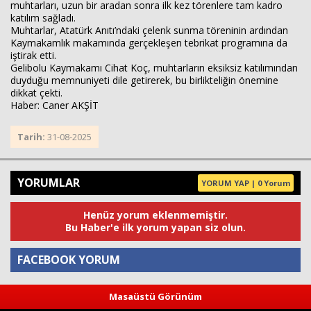
muhtarları, uzun bir aradan sonra ilk kez törenlere tam kadro
katılım sağladı.
Muhtarlar, Atatürk Anıtı’ndaki çelenk sunma töreninin ardından
Kaymakamlık makamında gerçekleşen tebrikat programına da
iştirak etti.
Gelibolu Kaymakamı Cihat Koç, muhtarların eksiksiz katılımından
duyduğu memnuniyeti dile getirerek, bu birlikteliğin önemine
dikkat çekti.
Haber: Caner AKŞİT
Tarih:
31-08-2025
YORUMLAR
YORUM YAP | 0 Yorum
Henüz yorum eklenmemiştir.
Bu Haber'e ilk yorum yapan siz olun.
FACEBOOK YORUM
Masaüstü Görünüm
Yorum