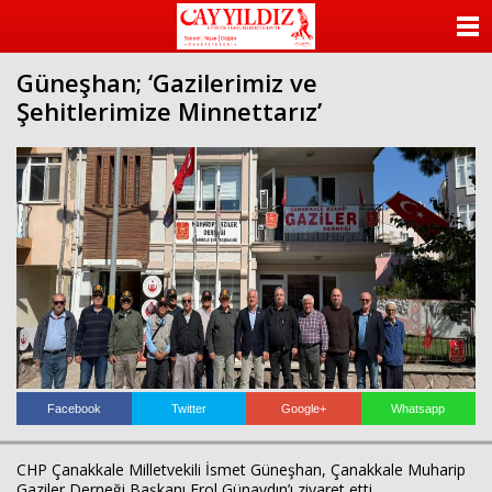
ANASAYFA
Güneşhan; ‘Gazilerimiz ve
KATEGORİLER
Şehitlerimize Minnettarız’
YAZARLAR
ANKETLER
FOTO GALERİ
VİDEO GALERİ
KÜNYE
İLETİŞİM
Facebook
Twitter
Google+
Whatsapp
CHP
Çanakkale Milletvekili
İsmet
G
üne
şhan
,
Çanakkale Muharip
Gaziler Derne
ği Başkanı Erol G
ünayd
ın’ı ziyaret etti.