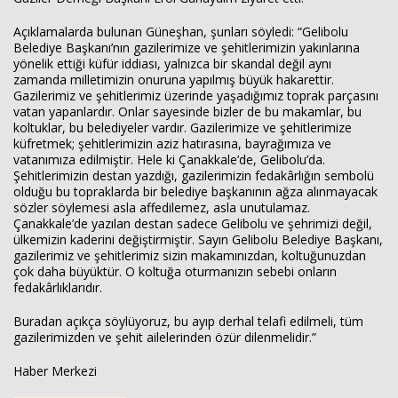
A
ç
ıklamalarda bulunan
G
üne
şhan
, şunları s
öyledi: “Gelibolu
Belediye Ba
şkanı’nın gazilerimize ve şehitlerimizin yakınlarına
y
önelik etti
ği k
üfür iddias
ı, yalnızca bir skandal değil aynı
zamanda milletimizin onuruna yapılmış b
üyük hakarettir.
Gazilerimiz ve
şehitlerimiz
üzerinde ya
şadığımız toprak par
ças
ını
vatan yapanlardır. Onlar sayesinde bizler de bu makamlar, bu
koltuklar, bu belediyeler vardır. Gazilerimize ve şehitlerimize
k
üfretmek;
şehitlerimizin aziz hatırasına, bayrağımıza ve
vatanımıza edilmiştir. Hele ki
Çanakkale’de, Gelibolu’da.
Şehitlerimizin destan yazdığı, gazilerimizin fedak
ârl
ığın sembol
ü
oldu
ğu bu topraklarda bir belediye başkanının ağza alınmayacak
s
özler söylemesi asla affedilemez, asla unutulamaz.
Çanakkale’de yaz
ılan destan sadece Gelibolu ve şehrimizi değil,
ülkemizin kaderini de
ğiştirmiştir. Sayın Gelibolu Belediye Başkanı,
gazilerimiz ve şehitlerimiz sizin makamınızdan, koltuğunuzdan
çok daha büyüktür. O koltu
ğa oturmanızın sebebi onların
fedak
ârl
ıklarıdır.
Buradan a
ç
ık
ça söylüyoruz, bu ay
ıp derhal telafi edilmeli, t
üm
gazilerimizden ve
şehit ailelerinden
özür dilenmelidir.”
Haber Merkezi