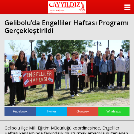
ANASAYFA
Gelibolu’da Engelliler Haftası Programı
KATEGORİLER
Gerçekleştirildi
YAZARLAR
ANKETLER
FOTO GALERİ
VİDEO GALERİ
KÜNYE
İLETİŞİM
Facebook
Twitter
Google+
Whatsapp
Gelibolu İlçe Milli Eğitim Müdürlüğü koordinesinde, Engelliler
Haftası kapsamında farkındalık oluşturmak amacıyla düzenlenen