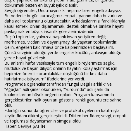
dokunmak bazen en büyük iyilik olabilir.
Sevgili öğrenciler; Unutmayınız ki hepimiz birer engelli adayıyız.
Haberin Doğru Adresi.
Bu nedenle bugün kuracağımız empati, yarının daha huzurlu ve
daha adil toplumunu oluşturacaktır. Arkadaşlarımızı farklılıklarıyla
kabul etmek, onları dışlamamak, destek olmak ve birlikte hayatı
paylaşmak en büyük insanlık görevlerimizdendir.
Güçlü toplumlar, yalnızca başarılı insan yetiştiren değil;
merhameti, vicdanı ve dayanışmayı da yaşatan toplumlardır.
Gelin, engelleri kaldırmaya önce kalplerimizden başlayalım.
Çünkü sevginin olduğu yerde engeller küçülür, anlayışın olduğu
yerde hayat güzelleşir.
Bu anlamlı hafta vesilesiyle tüm engelli bireylerimize sağlık,
mutluluk ve başarı diliyor; onların hayatını kolaylaştırmak için
hepimize önemli sorumluluklar düştüğünü bir kez daha
hatırlatmak istiyorum” ifadelerine yer verdi.
Programda öğrenciler tarafından “Engel Değil Farklılık” ve
“Ağaçlar” adlı şiirler okunurken, “Yurdumda” adlı şarkı da
katılımcılardan büyük beğeni topladı. Program kapsamında
gerçekleştirilen halk oyunları gösterisi renkli görüntülere sahne
oldu.
Etkinliğin sonunda öğrenciler ve protokol üyelerinin katılımıyla
zeytin fidanı dikimi gerçekleştirildi. Dikilen her fidan; sevgi, empati
ve toplumsal dayanışmanın simgesi oldu.
Haber: Cevriye ŞAHİN