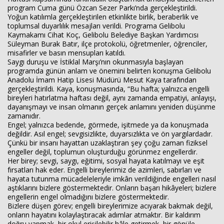
program Cuma günü Özcan Sezer Parkı’nda gerçekleştirildi.
Yoğun katılımla gerçekleştirilen etkinlikte birlik, beraberlik ve
toplumsal duyarlılık mesajları verildi. Programa Gelibolu
Kaymakamı Cihat Koç, Gelibolu Belediye Başkan Yardımcısı
Süleyman Burak Batır, ilçe protokolü, öğretmenler, öğrenciler,
misafirler ve basın mensupları katıldı.
Saygı duruşu ve İstiklal Marşı’nın okunmasıyla başlayan
programda günün anlam ve önemini belirten konuşma Gelibolu
Anadolu İmam Hatip Lisesi Müdürü Mesut Kaya tarafından
gerçekleştirildi. Kaya, konuşmasında, “Bu hafta; yalnızca engelli
bireyleri hatırlatma haftası değil, aynı zamanda empatiyi, anlayışı,
dayanışmayı ve insan olmanın gerçek anlamını yeniden düşünme
zamanıdır.
Engel; yalnızca bedende, görmede, işitmede ya da konuşmada
değildir. Asıl engel; sevgisizlikte, duyarsızlıkta ve ön yargılardadır.
Çünkü bir insanı hayattan uzaklaştıran şey çoğu zaman fiziksel
engeller değil, toplumun oluşturduğu görünmez engellerdir.
Her birey; sevgi, saygı, eğitimi, sosyal hayata katılmayı ve eşit
fırsatları hak eder. Engelli bireylerimiz de azimleri, sabırları ve
hayata tutunma mücadeleleriyle imkân verildiğinde engelleri nasıl
aştıklarını bizlere göstermektedir. Onların başarı hikâyeleri; bizlere
engellerin engel olmadığını bizlere göstermektedir.
Bizlere düşen görev; engelli bireylerimize acıyarak bakmak değil,
onların hayatını kolaylaştıracak adımlar atmaktır. Bir kaldırım
doğru yapmak, bir okul erişilebilir hâle getirmek, bir gönüle